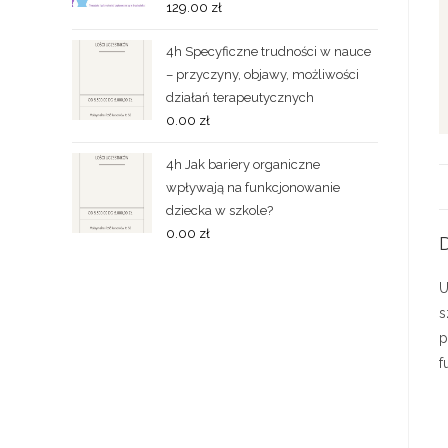
129.00
zł
4h Specyficzne trudności w nauce
– przyczyny, objawy, możliwości
działań terapeutycznych
0.00
zł
4h Jak bariery organiczne
wpływają na funkcjonowanie
dziecka w szkole?
0.00
zł
D
U
s
p
f