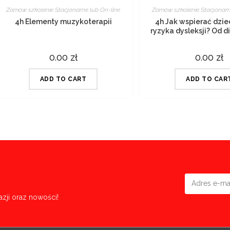
Zamów szkolenie Stacjonarne lub On-line
Zamów szkolenie Stacjonarn
4h Elementy muzykoterapii
4h Jak wspierać dzie
ryzyka dysleksji? Od 
terapii
0.00
zł
0.00
zł
ADD TO CART
ADD TO CAR
azji oraz nowości!