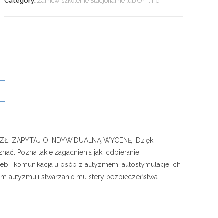
Category:
Zamów szkolenie Stacjonarne lub On-line
N
 ZŁ. ZAPYTAJ O INDYWIDUALNĄ WYCENĘ. Dzięki
ać. Pozna takie zagadnienia jak: odbieranie i
rzeb i komunikacja u osób z autyzmem; autostymulacje ich
um autyzmu i stwarzanie mu sfery bezpieczeństwa