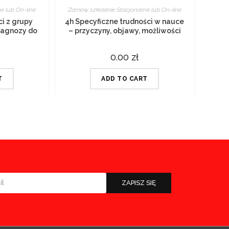
e lub On-line
Zamów szkolenie Stacjonarne lub On-line
ci z grupy
4h Specyficzne trudności w nauce
diagnozy do
– przyczyny, objawy, możliwości
działań terapeutycznych
0.00
zł
T
ADD TO CART
ZAPISZ SIĘ